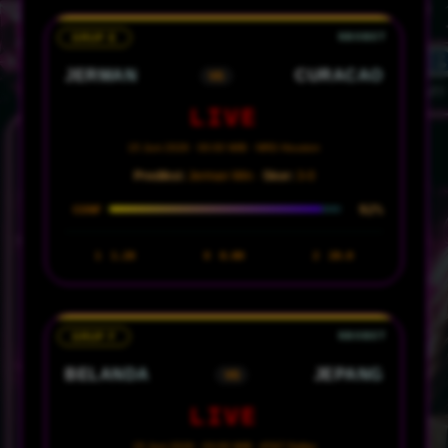
GRUP E
JERMAN
CURACAO
VS
LIVE
15 Juni 2026 · 00:00 WIB · NRG Houston
Prediksi:
Jerman Win ·
Skor:
3-0
92%
CONF
1
1.28
X
8.00
2
20.0
GRUP F
BELANDA
JEPANG
VS
LIVE
15 Juni 2026 · 03:00 WIB · AT&T Dallas