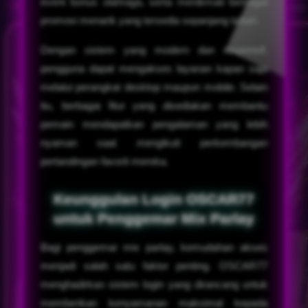
event bonus olahraga, serta menikmati berbagai
promosi menarik yang tersedia sepanjang tahun.
Dengan sistem yang modern dan responsif,
pengguna dapat mengakses layanan kapan saja
melalui perangkat desktop maupun mobile. Selain
itu, berbagai fitur yang disediakan membantu
pemain mendapatkan pengalaman yang lebih
nyaman saat mengikuti perkembangan
pertandingan favorit mereka.
Keunggulan Login OSCAR77
untuk Penggemar Mix Parlay
Bagi penggemar mix parlay, kemudahan akses
menjadi salah satu faktor penting. OSCAR77
menghadirkan sistem login yang dirancang untuk
memberikan kenyamanan maksimal kepada