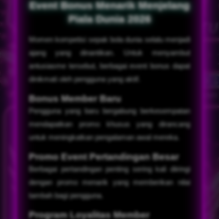
Event Bonus Menarik Menjelang
Piala Dunia 2026
Momen kompetisi sepak bola dunia selalu menjadi
ajang yang dinantikan. Untuk menyambut
antusiasme tersebut, berbagai event bonus dapat
dinikmati oleh pengguna yang aktif.
Bonus Member Baru
Pengguna yang baru bergabung berkesempatan
mendapatkan promo khusus yang dirancang
untuk meningkatkan pengalaman awal mereka.
Promo Event Pertandingan Besar
Berbagai pertandingan penting sering kali diiringi
dengan promo menarik yang memberikan nilai
tambah bagi pengguna.
Program Loyalitas Member