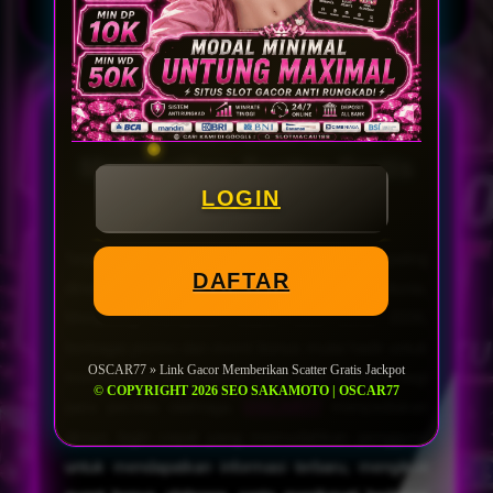
AGEN PIALA DUNIA &
OSCAR77
© 2026
OSCAR77 Link Gacor
Memberikan Scatter Gratis
LOGIN
Jackpot
Sepak bola selalu menjadi olahraga yang paling
DAFTAR
dinantikan oleh para penggemar di seluruh dunia.
Menjelang kompetisi sepak bola dunia 2026,
berbagai promo dan event bonus mulai hadir untuk
OSCAR77 » Link Gacor Memberikan Scatter Gratis Jackpot
memberikan pengalaman yang lebih menarik bagi
© COPYRIGHT 2026 SEO SAKAMOTO | OSCAR77
para pecinta olahraga.
OSCAR77
menyediakan
akses login cepat yang memudahkan pengguna
untuk mendapatkan informasi terbaru, mengikuti