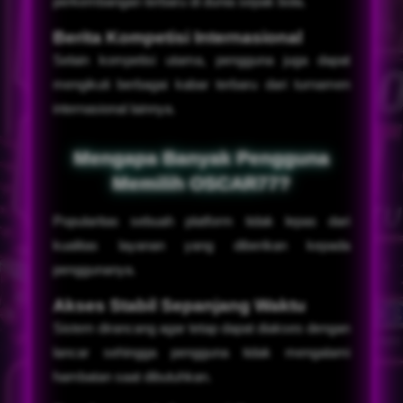
perkembangan terbaru di dunia sepak bola.
Berita Kompetisi Internasional
Selain kompetisi utama, pengguna juga dapat
mengikuti berbagai kabar terbaru dari turnamen
internasional lainnya.
Mengapa Banyak Pengguna
Memilih OSCAR77?
Popularitas sebuah platform tidak lepas dari
kualitas layanan yang diberikan kepada
penggunanya.
Akses Stabil Sepanjang Waktu
Sistem dirancang agar tetap dapat diakses dengan
lancar sehingga pengguna tidak mengalami
hambatan saat dibutuhkan.