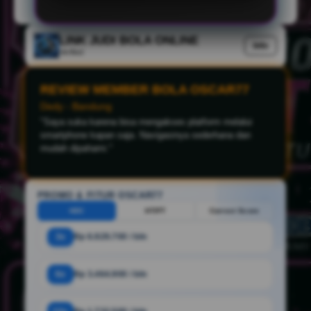
LINK JUDI BOLA ONLINE
Info
Verified
REVIEW MEMBER BOLA OSCAR77
PROMO & FITUR OSCAR77
HDC
HT/FT
Correct Score
3x
Rp 6.929.700 / bln
6x
Rp 3.464.900 / bln