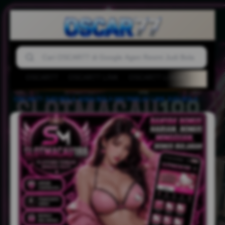
OSCAR77
OSCAR77 LINK
OSCAR77 LOGIN
AGEN B
OSCAR77
-
JUDI BOLA
-
AGEN BOLA
-
MIX PARLAY
-
LINK JUDI BOLA
-
OSCAR77 » Link Gacor Memberikan Scatter Gratis Jackpot