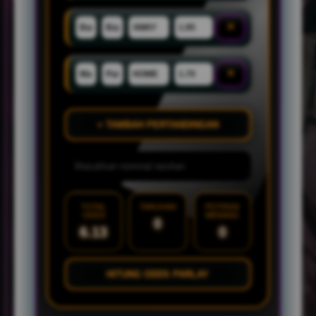
×
×
+ TAMBAH PERTANDINGAN
TOTAL
TARUHAN
POTENSI
ODDS
MENANG
0
6.13
0
HITUNG ODDS PARLAY