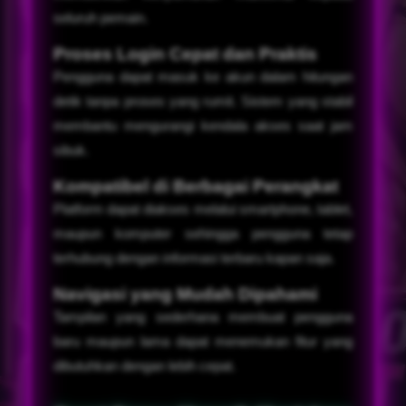
seluruh pemain.
Proses Login Cepat dan Praktis
Pengguna dapat masuk ke akun dalam hitungan
detik tanpa proses yang rumit. Sistem yang stabil
membantu mengurangi kendala akses saat jam
sibuk.
Kompatibel di Berbagai Perangkat
Platform dapat diakses melalui smartphone, tablet,
maupun komputer sehingga pengguna tetap
terhubung dengan informasi terbaru kapan saja.
Navigasi yang Mudah Dipahami
Tampilan yang sederhana membuat pengguna
baru maupun lama dapat menemukan fitur yang
dibutuhkan dengan lebih cepat.