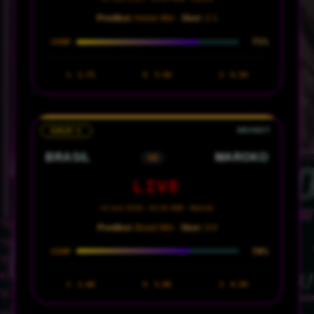
Prediksi:
Home Win ·
Skor:
2-1
75%
CONF
1
1.75
X
3.50
2
6.50
GRUP C
BRASIL
MAROKO
VS
LIVE
14 Juni 2026 · 02:00 WIB · MetLife
Prediksi:
Brasil Win ·
Skor:
3-0
70%
CONF
1
1.60
X
5.00
2
6.50