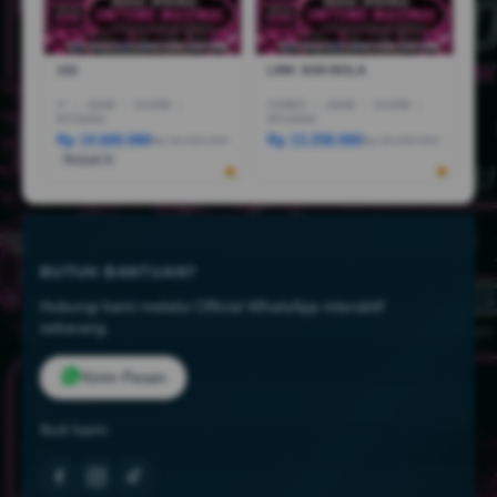
1X2
LINK JUDI BOLA
I7
|
16GB
|
512GB
|
CORE5
|
16GB
|
512GB
|
RTX5050
RTX4050
Rp 14.600.080
Rp 13.258.000
Rp 44.999.000
Rp 18.258.000
Terjual 6
BUTUH BANTUAN?
Hubungi kami melalui Official WhatsApp interaktif
sekarang.
Kirim Pesan
Ikuti kami: